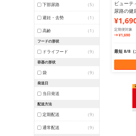
ビューテ
下部尿路
（5）
尿路の健康維
避妊・去勢
（1）
¥1,69
定期便対象
高齢
（1）
¥1,690
フードの形状
最短 8/8
ドライフード
（9）
容器の形状
袋
（9）
発送日
当日発送
配送方法
定期配送
（9）
通常配送
（9）