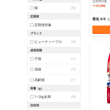
定期便対象
¥1,690
猫
（9）
定期便
最短 8/8
定期便対象
ブランド
ビューティープロ
（9）
成長段階
子猫
（1）
成猫
（7）
高齢猫
（1）
容量（g）
1~2kg未満
（9）
目的別