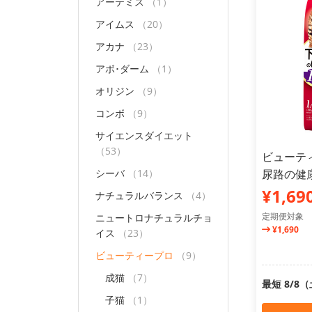
アーテミス
（1）
アイムス
（20）
アカナ
（23）
アボ･ダーム
（1）
オリジン
（9）
コンボ
（9）
サイエンスダイエット
（53）
ビューテ
シーバ
（14）
尿路の健康維
¥1,69
ナチュラルバランス
（4）
定期便対象
ニュートロナチュラルチョ
¥1,690
イス
（23）
ビューティープロ
（9）
成猫
（7）
最短 8/8
子猫
（1）