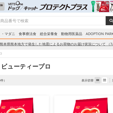
ミ・マダニ
食事療法食
総合栄養食
動物用医薬品
ADOPTION PARK
熊本県熊本地方で発生した地震によるお荷物のお届け状況について （7/
ロ
 ビューティープロ
表示切替
 9件）