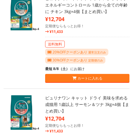
エネルギーコントロール 1歳から全ての年齢
に チキン 3kg×4個【まとめ買い】
¥12,704
定期便ならもっとお得！
¥11,433
送料無料
20%OFFクーポンあり
通常注文のみ
30%OFFクーポンあり
定期便のみ
最短 8/8（土）
にお届け
カートに入れる
ピュリナワン キャット ドライ 美味を求める
成猫用 1歳以上 サーモン＆ツナ 3kg×4個【ま
とめ買い】
¥12,704
定期便ならもっとお得！
¥11,433