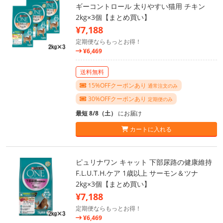
ギーコントロール 太りやすい猫用 チキン
2kg×3個【まとめ買い】
¥7,188
定期便ならもっとお得！
¥6,469
送料無料
15%OFFクーポンあり
通常注文のみ
30%OFFクーポンあり
定期便のみ
最短 8/8（土）
にお届け
カートに入れる
ピュリナワン キャット 下部尿路の健康維持
F.L.U.T.H.ケア 1歳以上 サーモン＆ツナ
2kg×3個【まとめ買い】
¥7,188
定期便ならもっとお得！
¥6,469