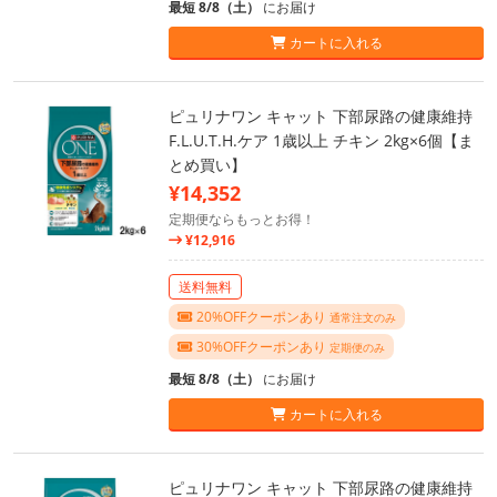
最短 8/8（土）
にお届け
カートに入れる
ピュリナワン キャット 下部尿路の健康維持
F.L.U.T.H.ケア 1歳以上 チキン 2kg×6個【ま
とめ買い】
¥14,352
定期便ならもっとお得！
¥12,916
送料無料
20%OFFクーポンあり
通常注文のみ
30%OFFクーポンあり
定期便のみ
最短 8/8（土）
にお届け
カートに入れる
ピュリナワン キャット 下部尿路の健康維持