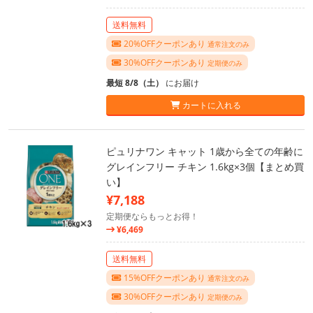
送料無料
20%OFFクーポンあり
通常注文のみ
30%OFFクーポンあり
定期便のみ
最短 8/8（土）
にお届け
カートに入れる
ピュリナワン キャット 1歳から全ての年齢に
グレインフリー チキン 1.6kg×3個【まとめ買
い】
¥7,188
定期便ならもっとお得！
¥6,469
送料無料
15%OFFクーポンあり
通常注文のみ
30%OFFクーポンあり
定期便のみ