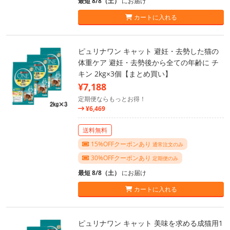
最短 8/8（土）
にお届け
カートに入れる
ピュリナワン キャット 避妊・去勢した猫の
体重ケア 避妊・去勢後から全ての年齢に チ
キン 2kg×3個【まとめ買い】
¥7,188
定期便ならもっとお得！
¥6,469
送料無料
15%OFFクーポンあり
通常注文のみ
30%OFFクーポンあり
定期便のみ
最短 8/8（土）
にお届け
カートに入れる
ピュリナワン キャット 美味を求める成猫用1