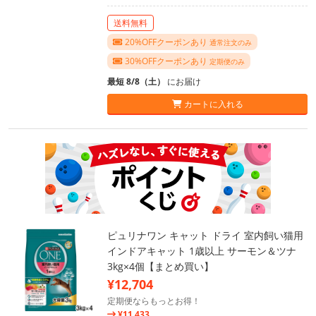
送料無料
20%OFFクーポンあり
通常注文のみ
30%OFFクーポンあり
定期便のみ
最短 8/8（土）
にお届け
カートに入れる
ピュリナワン キャット ドライ 室内飼い猫用
インドアキャット 1歳以上 サーモン＆ツナ
3kg×4個【まとめ買い】
¥12,704
定期便ならもっとお得！
¥11,433