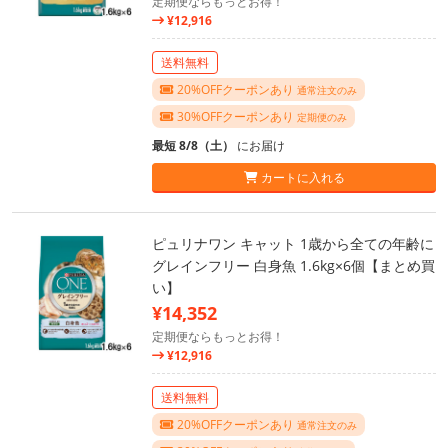
定期便ならもっとお得！
¥12,916
送料無料
20%OFFクーポンあり
通常注文のみ
30%OFFクーポンあり
定期便のみ
最短 8/8（土）
にお届け
カートに入れる
ピュリナワン キャット 1歳から全ての年齢に
グレインフリー 白身魚 1.6kg×6個【まとめ買
い】
¥14,352
定期便ならもっとお得！
¥12,916
送料無料
20%OFFクーポンあり
通常注文のみ