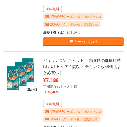
送料無料
15%OFFクーポンあり
通常注文のみ
30%OFFクーポンあり
定期便のみ
最短 8/8（土）
にお届け
カートに入れる
ピュリナワン キャット 下部尿路の健康維持
F.L.U.T.H.ケア 1歳以上 チキン 2kg×3個【ま
とめ買い】
¥7,188
定期便ならもっとお得！
¥6,469
送料無料
15%OFFクーポンあり
通常注文のみ
30%OFFクーポンあり
定期便のみ