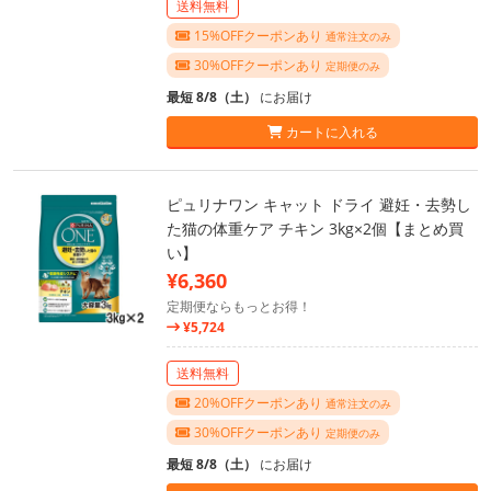
送料無料
15%OFFクーポンあり
通常注文のみ
30%OFFクーポンあり
定期便のみ
最短 8/8（土）
にお届け
カートに入れる
ピュリナワン キャット ドライ 避妊・去勢し
た猫の体重ケア チキン 3kg×2個【まとめ買
い】
¥6,360
定期便ならもっとお得！
¥5,724
送料無料
20%OFFクーポンあり
通常注文のみ
30%OFFクーポンあり
定期便のみ
最短 8/8（土）
にお届け