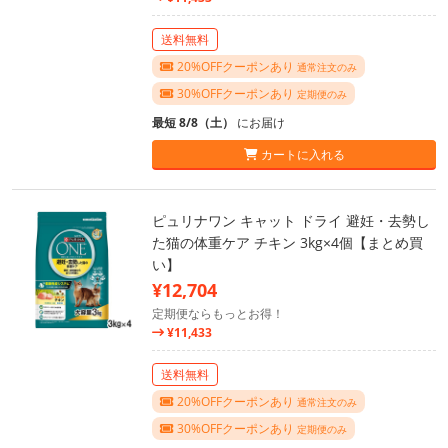
送料無料
20%OFFクーポンあり
通常注文のみ
30%OFFクーポンあり
定期便のみ
最短 8/8（土）
にお届け
カートに入れる
ピュリナワン キャット ドライ 避妊・去勢し
た猫の体重ケア チキン 3kg×4個【まとめ買
い】
¥12,704
定期便ならもっとお得！
¥11,433
送料無料
20%OFFクーポンあり
通常注文のみ
30%OFFクーポンあり
定期便のみ