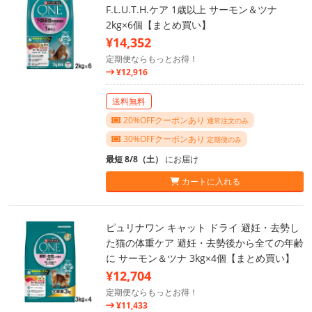
F.L.U.T.H.ケア 1歳以上 サーモン＆ツナ
2kg×6個【まとめ買い】
¥14,352
定期便ならもっとお得！
¥12,916
送料無料
20%OFFクーポンあり
通常注文のみ
30%OFFクーポンあり
定期便のみ
最短 8/8（土）
にお届け
カートに入れる
ピュリナワン キャット ドライ 避妊・去勢し
た猫の体重ケア 避妊・去勢後から全ての年齢
に サーモン＆ツナ 3kg×4個【まとめ買い】
¥12,704
定期便ならもっとお得！
¥11,433