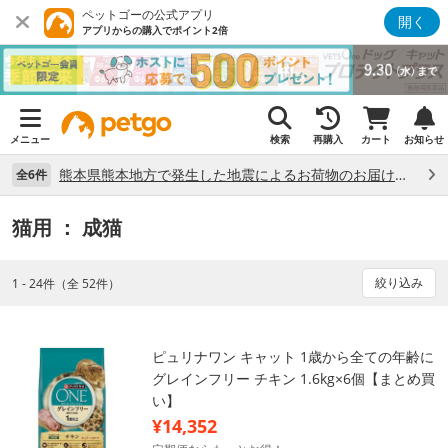
ペットゴーの公式アプリ
開く
アプリからの購入でポイント2倍
メニュー
検索
再購入
カート
お知らせ
熊本県熊本地方で発生した地震によるお荷物のお届け状況について （7/28）
全6件
猫用
： 成猫
絞り込み
1 - 24件（全 52件）
ピュリナワン キャット 1歳から全ての年齢に
グレインフリー チキン 1.6kg×6個【まとめ買
い】
¥14,352