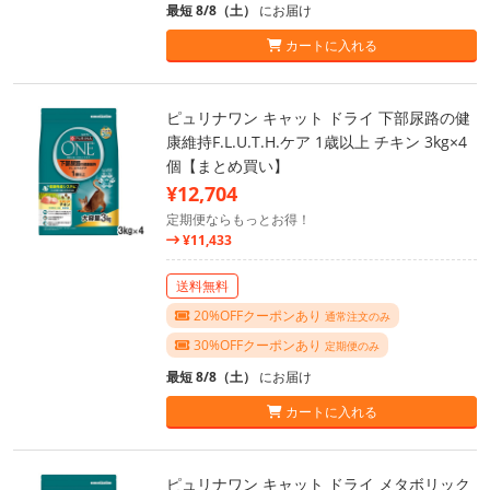
最短 8/8（土）
にお届け
カートに入れる
ピュリナワン キャット ドライ 下部尿路の健
康維持F.L.U.T.H.ケア 1歳以上 チキン 3kg×4
個【まとめ買い】
¥12,704
定期便ならもっとお得！
¥11,433
送料無料
20%OFFクーポンあり
通常注文のみ
30%OFFクーポンあり
定期便のみ
最短 8/8（土）
にお届け
カートに入れる
ピュリナワン キャット ドライ メタボリック