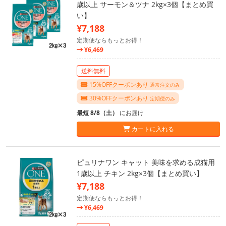
歳以上 サーモン＆ツナ 2kg×3個【まとめ買
い】
¥7,188
定期便ならもっとお得！
¥6,469
送料無料
15%OFFクーポンあり
通常注文のみ
30%OFFクーポンあり
定期便のみ
最短 8/8（土）
にお届け
カートに入れる
ピュリナワン キャット 美味を求める成猫用
1歳以上 チキン 2kg×3個【まとめ買い】
¥7,188
定期便ならもっとお得！
¥6,469