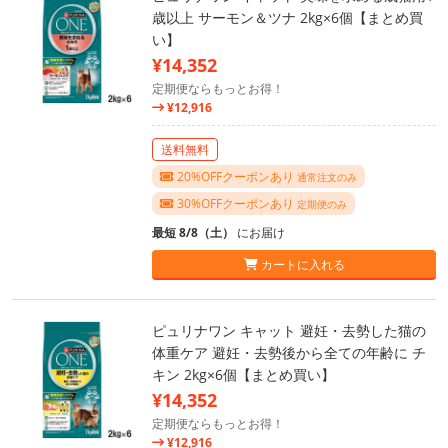
歳以上 サーモン＆ツナ 2kg×6個【まとめ買
い】
¥14,352
定期便ならもっとお得！
¥12,916
送料無料
20%OFFクーポンあり
通常注文のみ
30%OFFクーポンあり
定期便のみ
最短 8/8（土）
にお届け
カートに入れる
ピュリナワン キャット 避妊・去勢した猫の
体重ケア 避妊・去勢後から全ての年齢に チ
キン 2kg×6個【まとめ買い】
¥14,352
定期便ならもっとお得！
¥12,916