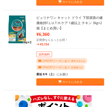
カートに入れる
ピュリナワン キャット ドライ 下部尿路の健
康維持F.L.U.T.H.ケア 1歳以上 チキン 3kg×2
個【まとめ買い】
¥6,360
定期便ならもっとお得！
¥5,724
送料無料
20%OFFクーポンあり
通常注文のみ
30%OFFクーポンあり
定期便のみ
最短 8/8（土）
にお届け
カートに入れる