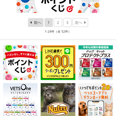
前へ
1
2
3
次へ
1-24件（全 52件）