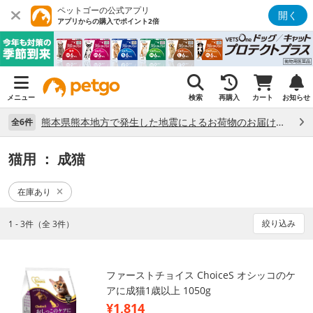
ペットゴーの公式アプリ
開く
アプリからの購入でポイント2倍
メニュー
検索
再購入
カート
お知らせ
熊本県熊本地方で発生した地震によるお荷物のお届け状況について （7/28）
全6件
猫用
： 成猫
在庫あり
絞り込み
1 - 3件（全 3件）
ファーストチョイス ChoiceS オシッコのケ
アに成猫1歳以上 1050g
¥1,814