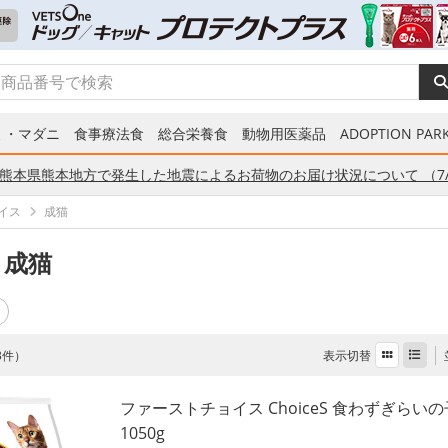
ミ・マダニ
食事療法食
総合栄養食
動物用医薬品
ADOPTION PARK
熊本県熊本地方で発生した地震によるお荷物のお届け状況について （7/
イス
成猫
 成猫
表示切替
 3件）
ファーストチョイス ChoiceS 食わずぎらい
1050g