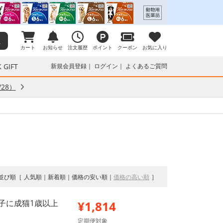
カート
お知らせ
注文履歴
ポイント
クーポン
お気に入り
 GIFT
新規会員登録
ログイン
よくあるご質問
28）
並び順
人気順
新着順
価格の安い順
価格の高い順
の子に成猫1歳以上
¥1,814
定期便対象