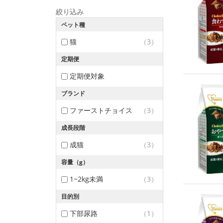
絞り込み
ペット種
猫
（3）
定期便
定期便対象
ブランド
ファーストチョイス
（3）
成長段階
成猫
（3）
容量（g）
1~2kg未満
（3）
目的別
下部尿路
（1）