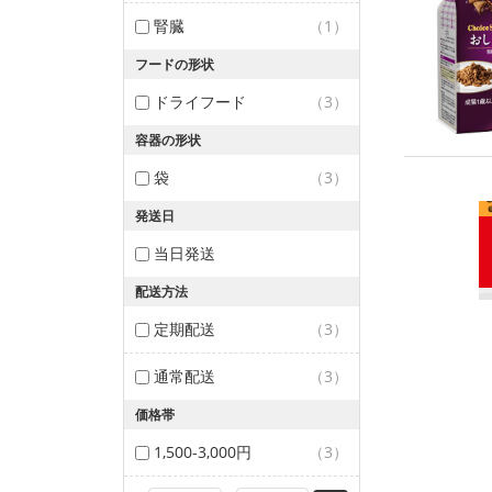
腎臓
（1）
フードの形状
ドライフード
（3）
容器の形状
袋
（3）
発送日
当日発送
配送方法
定期配送
（3）
通常配送
（3）
価格帯
1,500-3,000円
（3）