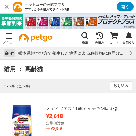
ペットゴーの公式アプリ
開く
アプリからの購入でポイント2倍
メニュー
検索
再購入
カート
お知らせ
熊本県熊本地方で発生した地震によるお荷物のお届け状況について （7/28）
全6件
猫用
： 高齢猫
絞り込み
1 - 6件（全 6件）
メディファス 11歳から チキン味 3kg
¥2,618
定期便対象
¥2,618