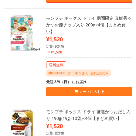
モンプチ ボックス ドライ 期間限定 真鯛香る
かつお節チップ入り 200g×4個【まとめ買
い】
¥1,520
定期便対象
¥1,520
送料無料
20%OFFクーポンあり
通常注文のみ
最短 8/9（日）
にお届け
カートに入れる
モンプチ ボックス ドライ 厳選かつおだし入
り 190g(19g×10袋)×4個【まとめ買い】
¥1,520
定期便対象