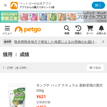
ペットゴーの公式アプリ
開く
アプリからの購入でポイント2倍
メニュー
検索
再購入
カート
お知らせ
熊本県熊本地方で発生した地震によるお荷物のお届け状況について （7/28）
全6件
猫用
： 成猫
絞り込み
1 - 23件（全 23件）
モンプチ バッグ ナチュラル 新鮮若鶏の贅沢
500g
¥621
定期便対象
¥621