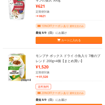
キンの贅沢 500g
¥621
定期便対象
¥621
10%OFFクーポンあり
通常注文のみ
最短 8/9（日）
にお届け
カートに入れる
モンプチ ボックス ドライ 小魚入り 7種のブ
レンド 200g×4個【まとめ買い】
¥1,520
定期便対象
¥1,520
送料無料
20%OFFクーポンあり
通常注文のみ
最短 8/9（日）
にお届け