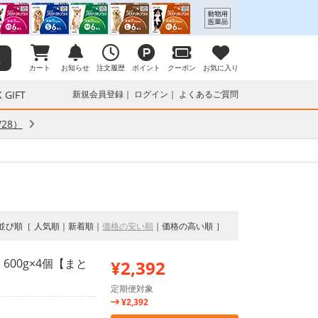
カート
お知らせ
注文履歴
ポイント
クーポン
お気に入り
 GIFT
新規会員登録
ログイン
よくあるご質問
28）
並び順
人気順
新着順
価格の安い順
価格の高い順
600g×4個【まと
¥2,392
定期便対象
¥2,392