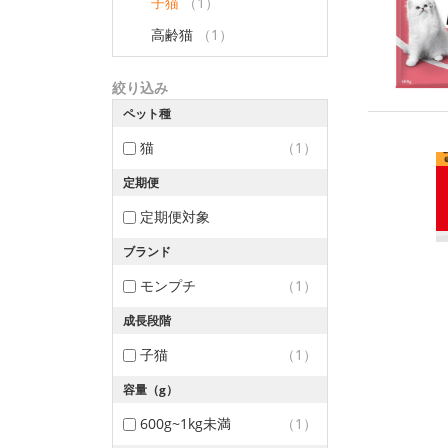
子猫
（1）
高齢猫
（1）
絞り込み
ペット種
猫
（1）
定期便
定期便対象
ブランド
モンプチ
（1）
成長段階
子猫
（1）
容量（g）
600g~1kg未満
（1）