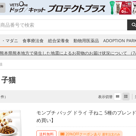
ミ・マダニ
食事療法食
総合栄養食
動物用医薬品
ADOPTION PARK
熊本県熊本地方で発生した地震によるお荷物のお届け状況について （7/
猫
 子猫
表示切替
 1件）
モンプチ バッグ ドライ 子ねこ 5種のブレンド 
め買い】
送料無料
20%OFFクーポンあり
通常注文のみ