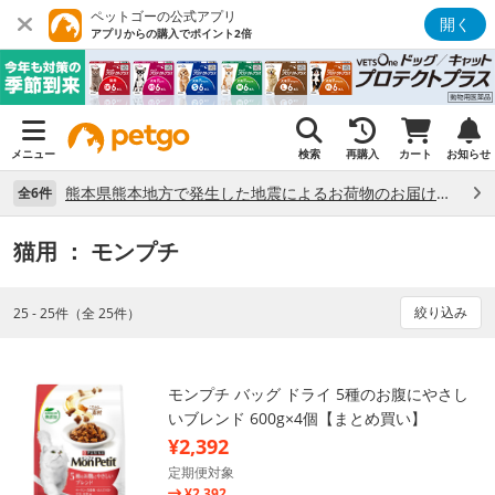
ペットゴーの公式アプリ
開く
アプリからの購入でポイント2倍
メニュー
検索
再購入
カート
お知らせ
熊本県熊本地方で発生した地震によるお荷物のお届け状況について （7/28）
全6件
猫用
： モンプチ
絞り込み
25 - 25件（全 25件）
モンプチ バッグ ドライ 5種のお腹にやさし
いブレンド 600g×4個【まとめ買い】
¥2,392
定期便対象
¥2,392