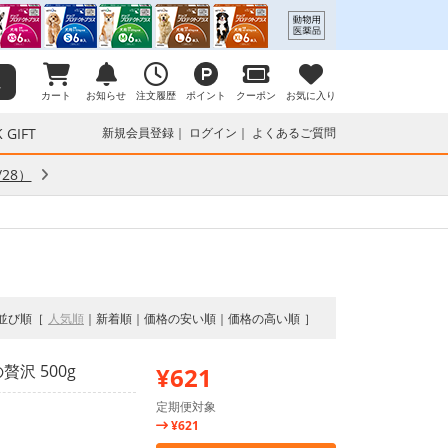
カート
お知らせ
注文履歴
ポイント
クーポン
お気に入り
 GIFT
新規会員登録
ログイン
よくあるご質問
28）
並び順
人気順
新着順
価格の安い順
価格の高い順
沢 500g
¥621
定期便対象
¥621