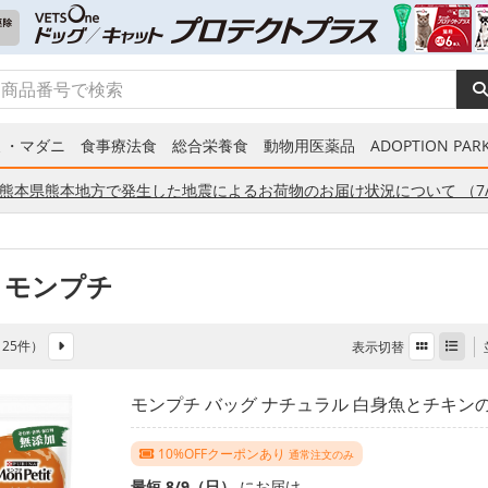
ミ・マダニ
食事療法食
総合栄養食
動物用医薬品
ADOPTION PARK
熊本県熊本地方で発生した地震によるお荷物のお届け状況について （7/
 モンプチ
全 25件）
表示切替
モンプチ バッグ ナチュラル 白身魚とチキンの贅
10%OFFクーポンあり
通常注文のみ
最短 8/9（日）
にお届け