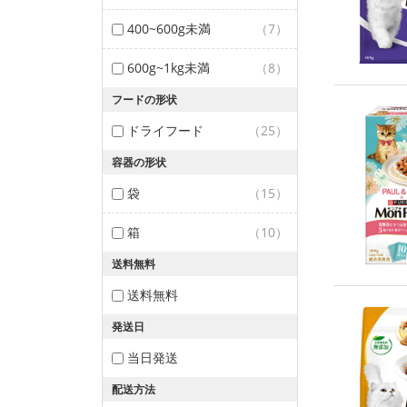
400~600g未満
（7）
600g~1kg未満
（8）
フードの形状
ドライフード
（25）
容器の形状
袋
（15）
箱
（10）
送料無料
送料無料
発送日
当日発送
配送方法