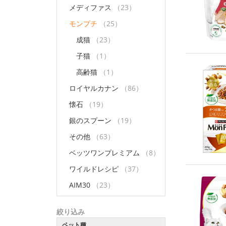
メディファス
（23）
モンプチ
（25）
成猫
（23）
子猫
（1）
高齢猫
（1）
ロイヤルカナン
（86）
懐石
（19）
銀のスプーン
（19）
その他
（63）
ベッツワンプレミアム
（8）
ワイルドレシピ
（37）
AIM30
（23）
絞り込み
ペット種