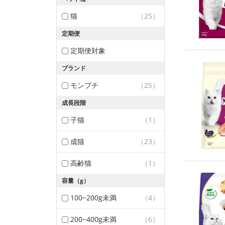
猫
（25）
定期便
定期便対象
ブランド
モンプチ
（25）
成長段階
子猫
（1）
成猫
（23）
高齢猫
（1）
容量（g）
100~200g未満
（4）
200~400g未満
（6）