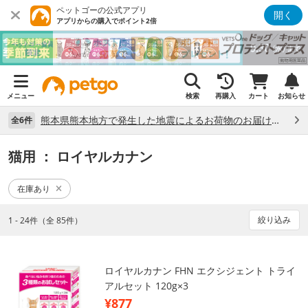
ペットゴーの公式アプリ
開く
アプリからの購入でポイント2倍
メニュー
検索
再購入
カート
お知らせ
熊本県熊本地方で発生した地震によるお荷物のお届け状況について （7/28）
全6件
猫用
： ロイヤルカナン
在庫あり
絞り込み
1 - 24件（全 85件）
ロイヤルカナン FHN エクシジェント トライ
アルセット 120g×3
¥877