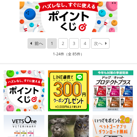
前へ
1
2
3
4
次へ
1-24件（全 85件）