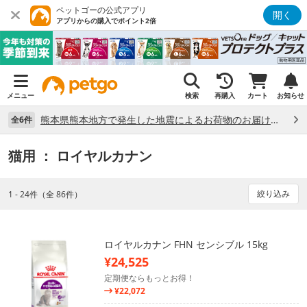
ペットゴーの公式アプリ
開く
アプリからの購入でポイント2倍
メニュー
検索
再購入
カート
お知らせ
熊本県熊本地方で発生した地震によるお荷物のお届け状況について （7/28）
全6件
猫用
： ロイヤルカナン
絞り込み
1 - 24件（全 86件）
ロイヤルカナン FHN センシブル 15kg
¥24,525
定期便ならもっとお得！
¥22,072