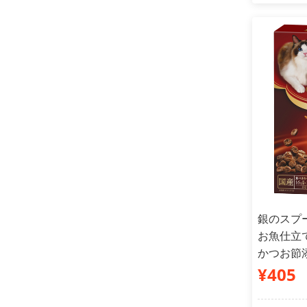
銀のスプ
お魚仕立
かつお節添
¥405