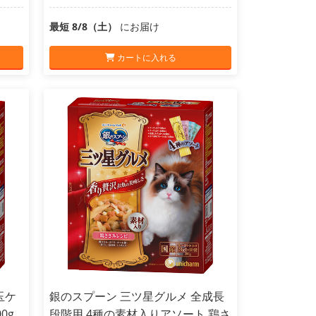
最短 8/8（土）
にお届け
カートに入れる
玉ケ
銀のスプーン 三ツ星グルメ 全成長
0g
段階用 4種の素材入りアソート 鶏さ