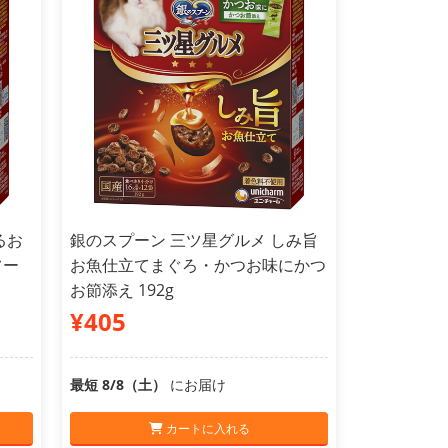
るお
銀のスプーン 三ツ星グルメ しみ旨
フー
お魚仕立てまぐろ・かつお味にかつ
お節添え 192g
¥405
最短 8/8（土）
にお届け
カートに入れる