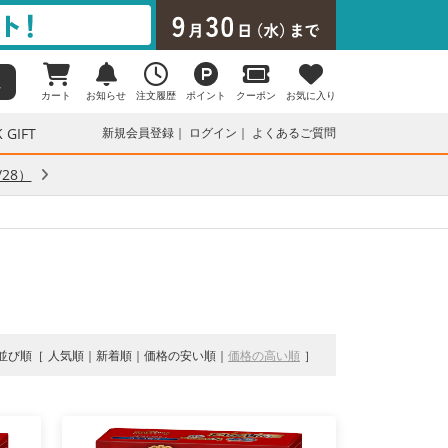
カート
お知らせ
注文履歴
ポイント
クーポン
お気に入り
 GIFT
新規会員登録
ログイン
よくあるご質問
28）
並び順
人気順
新着順
価格の安い順
価格の高い順