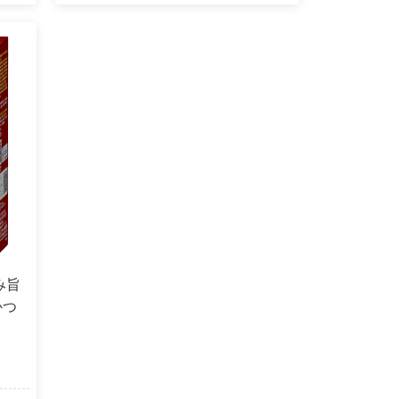
み旨
かつ