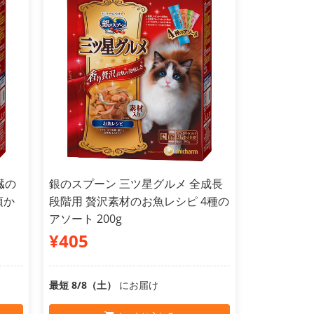
臓の
銀のスプーン 三ツ星グルメ 全成長
頃か
段階用 贅沢素材のお魚レシピ 4種の
アソート 200g
¥405
最短 8/8（土）
にお届け