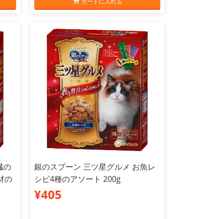
カートに入れる
臓の
銀のスプーン 三ツ星グルメ お魚レ
材の
シピ4種のアソート 200g
¥405