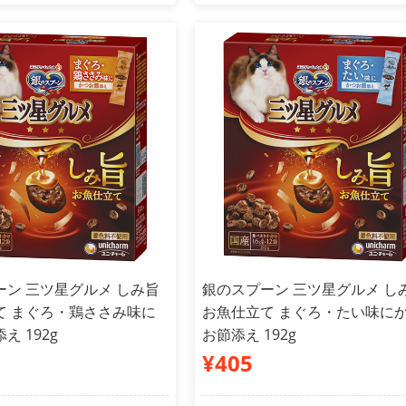
ーン 三ツ星グルメ しみ旨
銀のスプーン 三ツ星グルメ し
て まぐろ・鶏ささみ味に
お魚仕立て まぐろ・たい味に
え 192g
お節添え 192g
¥405