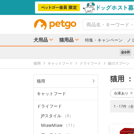
犬用品
猫用品
特集・キャンペーン
ノ
全6件
猫用
キャットフード
ドライフード
銀のスプーン
猫用
：
猫用
キャットフード
在庫あり
ドライフード
1 - 17件（
JPスタイル
（8）
MiawMiaw
（11）