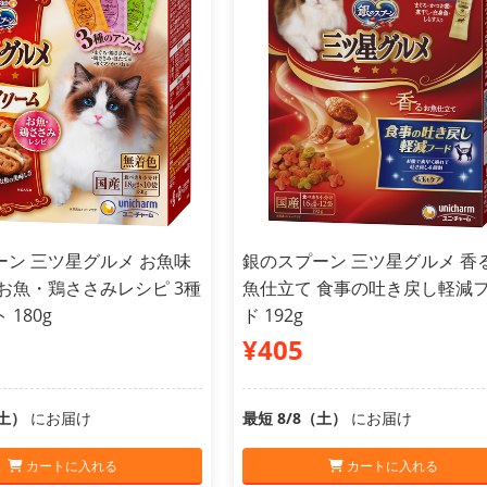
ーン 三ツ星グルメ お魚味
銀のスプーン 三ツ星グルメ 香
お魚・鶏ささみレシピ 3種
魚仕立て 食事の吐き戻し軽減
180g
ド 192g
¥405
（土）
にお届け
最短 8/8（土）
にお届け
カートに入れる
カートに入れる