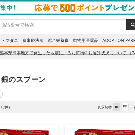
ミ・マダニ
食事療法食
総合栄養食
動物用医薬品
ADOPTION PARK
熊本県熊本地方で発生した地震によるお荷物のお届け状況について （7/
 銀のスプーン
表示切替
全 17件）