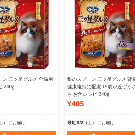
ーン 三ツ星グルメ 全猫用
銀のスプーン 三ツ星グルメ 腎
240g
健康維持に配慮 15歳が近づく
ら お魚レシピ 240g
¥405
（土）
にお届け
最短 8/8（土）
にお届け