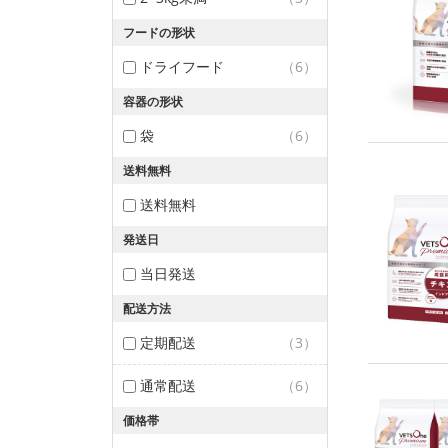
フードの形状
ドライフード
（6）
容器の形状
袋
（6）
送料無料
送料無料
発送日
当日発送
配送方法
定期配送
（3）
通常配送
（6）
価格帯