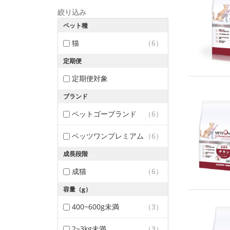
絞り込み
ペット種
猫
（6）
定期便
定期便対象
ブランド
ペットゴーブランド
（6）
ベッツワンプレミアム
（6）
成長段階
成猫
（6）
容量（g）
400~600g未満
（3）
2~3kg未満
（3）