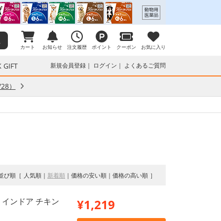
カート
お知らせ
注文履歴
ポイント
クーポン
お気に入り
 GIFT
新規会員登録
ログイン
よくあるご質問
28）
並び順
人気順
新着順
価格の安い順
価格の高い順
 インドア チキン
¥1,219