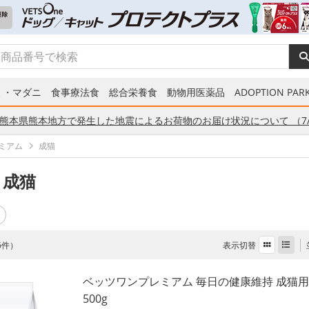
ミ・マダニ
食事療法食
総合栄養食
動物用医薬品
ADOPTION PARK
熊本県熊本地方で発生した地震によるお荷物のお届け状況について （7/
ミアム
成猫
 成猫
表示切替
 6件）
ベッツワンプレミアム 毎日の健康維持 成猫用
500g