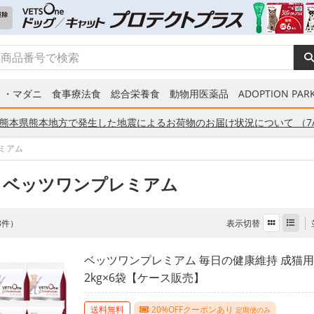
ミ・マダニ
食事療法食
総合栄養食
動物用医薬品
ADOPTION PARK
熊本県熊本地方で発生した地震によるお荷物のお届け状況について （7/
ミアム
 ベッツワンプレミアム
表示切替
 8件）
ベッツワンプレミアム 毎日の健康維持 成猫用
2kg×6袋【ケース販売】
送料無料
20%OFFクーポンあり
定期便のみ