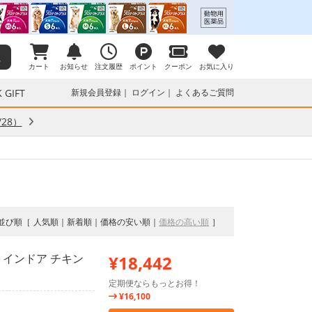
カート
お知らせ
注文履歴
ポイント
クーポン
お気に入り
 GIFT
新規会員登録
ログイン
よくあるご質問
28）
並び順
人気順
新着順
価格の安い順
価格の高い順
 インドア チキン
¥18,442
定期便ならもっとお得！
¥16,100