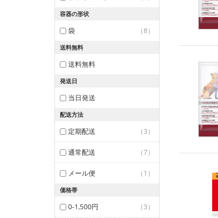
容器の形状
袋
（8）
送料無料
送料無料
発送日
当日発送
配送方法
定期配送
（3）
通常配送
（7）
メール便
（1）
価格帯
0-1,500円
（3）