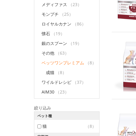
メディファス
（23）
モンプチ
（25）
ロイヤルカナン
（86）
懐石
（19）
銀のスプーン
（19）
その他
（63）
ベッツワンプレミアム
（8）
成猫
（8）
ワイルドレシピ
（37）
AIM30
（23）
絞り込み
ペット種
猫
（8）