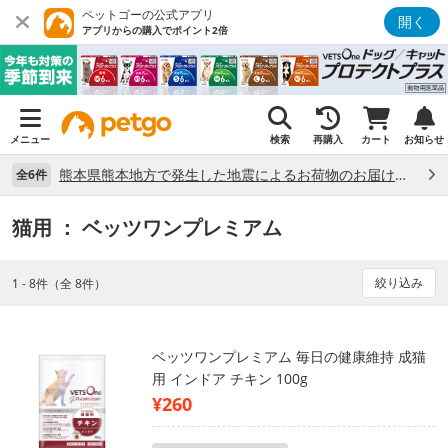
ペットゴーの公式アプリ
開く
アプリからの購入でポイント2倍
メニュー
検索
再購入
カート
お知らせ
熊本県熊本地方で発生した地震によるお荷物のお届け状況について （7/28）
全6件
猫用
： ベッツワンプレミアム
絞り込み
1 - 8件（全 8件）
ベッツワンプレミアム 毎日の健康維持 成猫
用 インドア チキン 100g
¥260