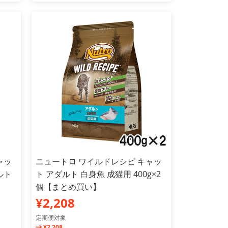
ャッ
ニュートロ ワイルドレシピ キャッ
ルト
ト アダルト 白身魚 成猫用 400g×2
個【まとめ買い】
¥2,208
定期便対象
¥2,208