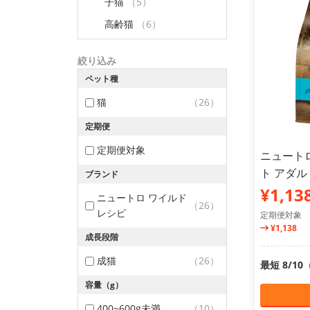
子猫
（5）
高齢猫
（6）
絞り込み
ペット種
猫
（26）
定期便
定期便対象
ニュート
ト アダルト
ブランド
¥1,13
ニュートロ ワイルド
（26）
レシピ
定期便対象
¥1,138
成長段階
成猫
（26）
最短 8/1
容量（g）
400~600g未満
（10）