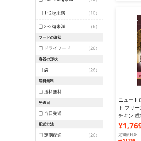
1~2kg未満
（10）
2~3kg未満
（6）
フードの形状
ドライフード
（26）
容器の形状
袋
（26）
送料無料
送料無料
ニュート
発送日
ト フリ
当日発送
チキン 成猫
¥1,76
配送方法
定期配送
（26）
定期便対象
¥1,769