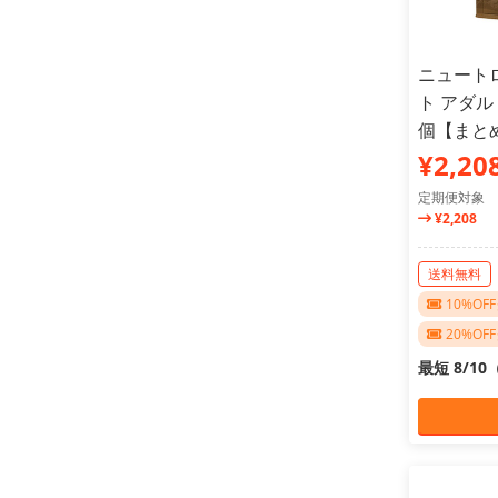
ニュート
ト アダルト
個【まと
¥2,20
定期便対象
¥2,208
送料無料
10%O
20%O
最短 8/1