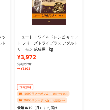
ャッ
ニュートロ ワイルドレシピ キャッ
ルト
ト フリーズドライプラス アダルト
サーモン 成猫用 1kg
¥3,972
定期便対象
¥3,972
送料無料
10%OFFクーポンあり
通常注文のみ
20%OFFクーポンあり
定期便のみ
最短 8/10（月）
にお届け