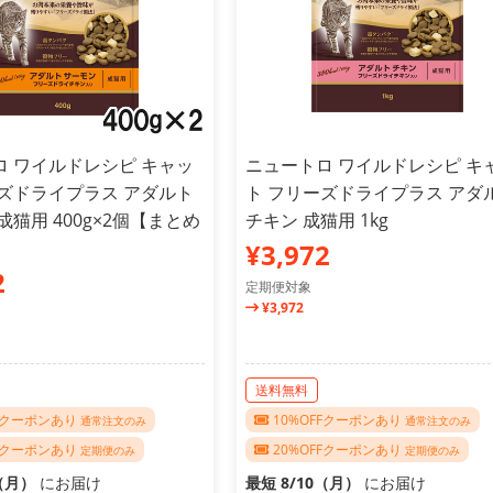
ロ ワイルドレシピ キャッ
ニュートロ ワイルドレシピ キ
ーズドライプラス アダルト
ト フリーズドライプラス アダ
成猫用 400g×2個【まとめ
チキン 成猫用 1kg
¥3,972
2
定期便対象
¥3,972
送料無料
FFクーポンあり
10%OFFクーポンあり
通常注文のみ
通常注文のみ
FFクーポンあり
20%OFFクーポンあり
定期便のみ
定期便のみ
0（月）
にお届け
最短 8/10（月）
にお届け