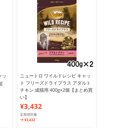
ャッ
ニュートロ ワイルドレシピ キャッ
g
ト フリーズドライプラス アダルト
チキン 成猫用 400g×2個【まとめ買
い】
¥3,432
定期便対象
¥3,432