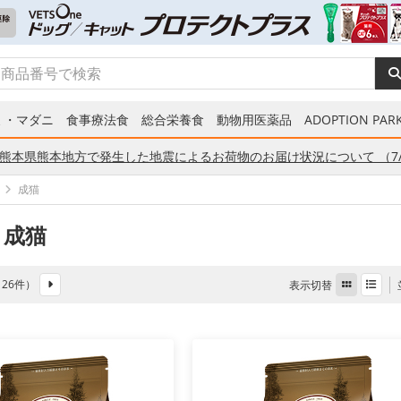
ミ・マダニ
食事療法食
総合栄養食
動物用医薬品
ADOPTION PARK
熊本県熊本地方で発生した地震によるお荷物のお届け状況について （7/
成猫
 成猫
全 26件）
表示切替