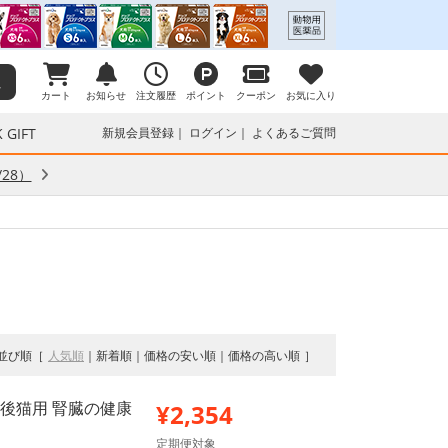
カート
お知らせ
注文履歴
ポイント
クーポン
お気に入り
 GIFT
新規会員登録
ログイン
よくあるご質問
28）
並び順
人気順
新着順
価格の安い順
価格の高い順
勢後猫用 腎臓の健康
¥2,354
定期便対象