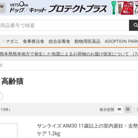
ミ・マダニ
食事療法食
総合栄養食
動物用医薬品
ADOPTION PARK
熊本県熊本地方で発生した地震によるお荷物のお届け状況について （7/
猫
 高齢猫
表示切替
全 13件）
サンライズ AIM30 11歳以上の室内避妊・去
ケア 1.2kg