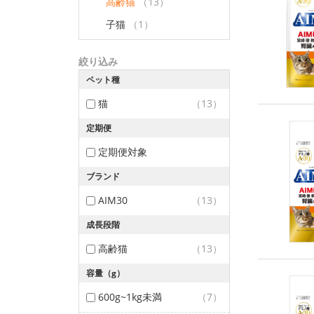
高齢猫
（13）
子猫
（1）
絞り込み
ペット種
猫
（13）
定期便
定期便対象
ブランド
AIM30
（13）
成長段階
高齢猫
（13）
容量（g）
600g~1kg未満
（7）