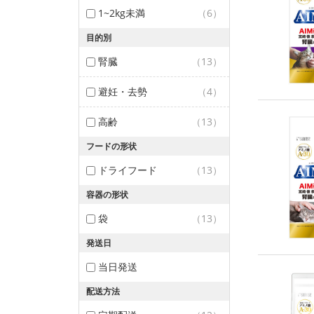
1~2kg未満
（6）
目的別
腎臓
（13）
避妊・去勢
（4）
高齢
（13）
フードの形状
ドライフード
（13）
容器の形状
袋
（13）
発送日
当日発送
配送方法