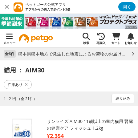
ペットゴーの公式アプリ
開く
アプリからの購入でポイント2倍
メニュー
検索
再購入
カート
お知らせ
熊本県熊本地方で発生した地震によるお荷物のお届け状況について （7/28）
全6件
猫用
： AIM30
在庫あり
絞り込み
1 - 21件（全 21件）
サンライズ AIM30 11歳以上の室内猫用 腎臓
の健康ケア フィッシュ 1.2kg
¥2,354