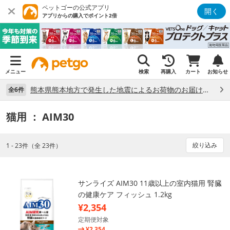
ペットゴーの公式アプリ
開く
アプリからの購入でポイント2倍
メニュー
検索
再購入
カート
お知らせ
熊本県熊本地方で発生した地震によるお荷物のお届け状況について （7/28）
全6件
猫用
： AIM30
絞り込み
1 - 23件（全 23件）
サンライズ AIM30 11歳以上の室内猫用 腎臓
の健康ケア フィッシュ 1.2kg
¥2,354
定期便対象
¥2,354