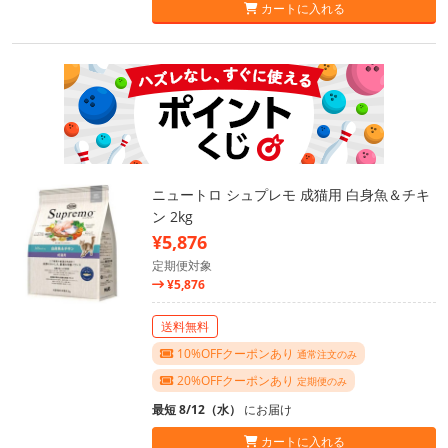
カートに入れる
ニュートロ シュプレモ 成猫用 白身魚＆チキ
ン 2kg
¥5,876
定期便対象
¥5,876
送料無料
10%OFFクーポンあり
通常注文のみ
20%OFFクーポンあり
定期便のみ
最短 8/12（水）
にお届け
カートに入れる