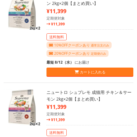
ン 2kg×2個【まとめ買い】
¥11,399
定期便対象
¥11,399
送料無料
10%OFFクーポンあり
通常注文のみ
20%OFFクーポンあり
定期便のみ
最短 8/12（水）
にお届け
カートに入れる
ニュートロ シュプレモ 成猫用 チキン＆サー
モン 2kg×2個【まとめ買い】
¥11,399
定期便対象
¥11,399
送料無料