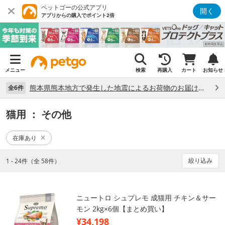
ペットゴーの公式アプリ
開く
アプリからの購入でポイント2倍
メニュー
検索
再購入
カート
お知らせ
熊本県熊本地方で発生した地震によるお荷物のお届け状況について （7/28）
全6件
猫用
： その他
在庫あり
絞り込み
1 - 24件（全 58件）
ニュートロ シュプレモ 成猫用 チキン＆サー
モン 2kg×6個【まとめ買い】
¥34,198