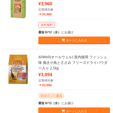
¥3,960
定期便対象
¥3,960
送料無料
最短 8/12（水）
にお届け
カートに入れる
AllWell(オールウェル) 室内猫用 フィッシュ
味 挽き小魚とささみ フリーズドライパウダ
ー入り 2.5kg
¥3,094
定期便対象
¥3,094
30ポイント還元
最短 8/12（水）
にお届け
カートに入れる