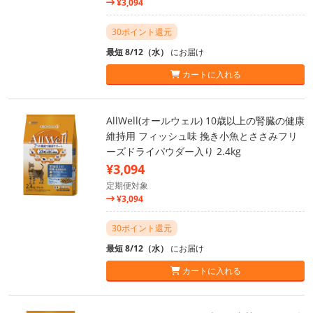
¥3,094
30ポイント還元
最短 8/12（水）
にお届け
カートに入れる
AllWell(オールウェル) 10歳以上の腎臓の健康
維持用 フィッシュ味 挽き小魚とささみフリ
ーズドライパウダー入り 2.4kg
¥3,094
定期便対象
¥3,094
30ポイント還元
最短 8/12（水）
にお届け
カートに入れる