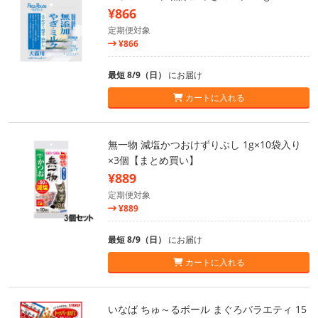
¥866
定期便対象
¥866
最短 8/9（日）
にお届け
カートに入れる
無一物 減塩かつおけずりぶし 1g×10袋入り
×3個【まとめ買い】
¥889
定期便対象
¥889
最短 8/9（日）
にお届け
カートに入れる
いなば ちゅ～るボール まぐろバラエティ 15