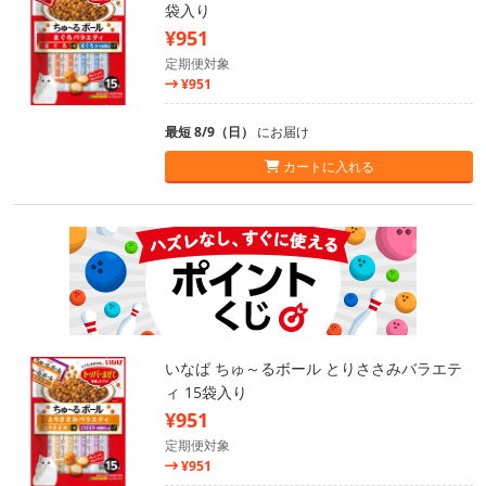
袋入り
¥951
定期便対象
¥951
最短 8/9（日）
にお届け
カートに入れる
いなば ちゅ～るボール とりささみバラエテ
ィ 15袋入り
¥951
定期便対象
¥951