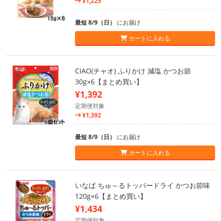
¥1,225
最短 8/9（日）
にお届け
カートに入れる
CIAO(チャオ) ふりかけ 減塩 かつお節
30g×6【まとめ買い】
¥1,392
定期便対象
¥1,392
最短 8/9（日）
にお届け
カートに入れる
いなば ちゅ～るトッパードライ かつお節味
120g×6【まとめ買い】
¥1,434
定期便対象