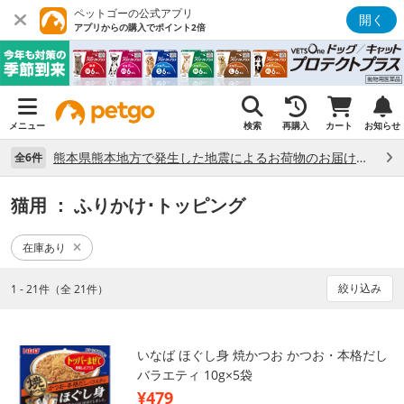
ペットゴーの公式アプリ
開く
アプリからの購入でポイント2倍
メニュー
検索
再購入
カート
お知らせ
熊本県熊本地方で発生した地震によるお荷物のお届け状況について （7/28）
全6件
猫用
： ふりかけ･トッピング
在庫あり
絞り込み
1 - 21件（全 21件）
いなば ほぐし身 焼かつお かつお・本格だし
バラエティ 10g×5袋
¥479