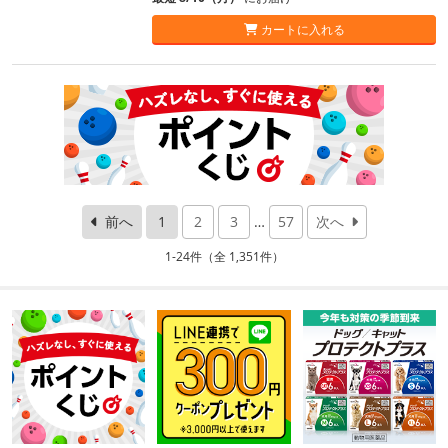
カートに入れる
前へ
1
2
3
…
57
次へ
1-24件（全 1,351件）