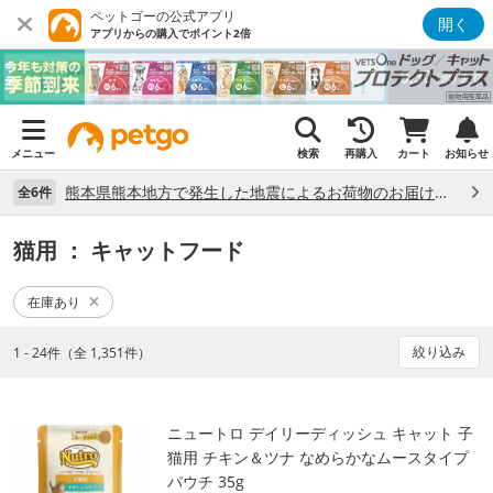
ペットゴーの公式アプリ
開く
アプリからの購入でポイント2倍
メニュー
検索
再購入
カート
お知らせ
熊本県熊本地方で発生した地震によるお荷物のお届け状況について （7/28）
全6件
猫用
： キャットフード
在庫あり
絞り込み
1 - 24件（全 1,351件）
ニュートロ デイリーディッシュ キャット 子
猫用 チキン＆ツナ なめらかなムースタイプ
パウチ 35g