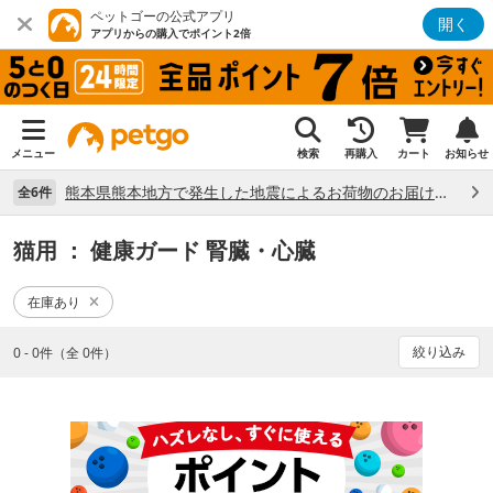
ペットゴーの公式アプリ
開く
アプリからの購入でポイント2倍
メニュー
検索
再購入
カート
お知らせ
熊本県熊本地方で発生した地震によるお荷物のお届け状況について （7/28）
全6件
猫用
： 健康ガード 腎臓・心臓
在庫あり
絞り込み
0 - 0件（全 0件）