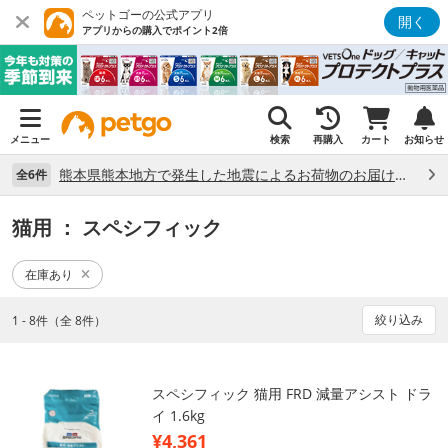
ペットゴーの公式アプリ
開く
アプリからの購入でポイント2倍
メニュー
検索
再購入
カート
お知らせ
熊本県熊本地方で発生した地震によるお荷物のお届け状況について （7/28）
全6件
猫用
： スペシフィック
在庫あり
絞り込み
1 - 8件（全 8件）
スペシフィック 猫用 FRD 減量アシスト ドラ
イ 1.6kg
¥4,361