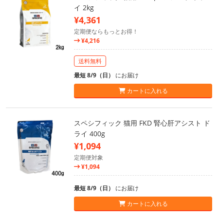
イ 2kg
¥4,361
定期便ならもっとお得！
¥4,216
送料無料
最短 8/9（日）
にお届け
カートに入れる
スペシフィック 猫用 FKD 腎心肝アシスト ド
ライ 400g
¥1,094
定期便対象
¥1,094
最短 8/9（日）
にお届け
カートに入れる