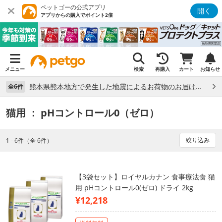
ペットゴーの公式アプリ
開く
アプリからの購入でポイント2倍
メニュー
検索
再購入
カート
お知らせ
熊本県熊本地方で発生した地震によるお荷物のお届け状況について （7/28）
全6件
猫用
： pHコントロール0（ゼロ）
絞り込み
1 - 6件（全 6件）
【3袋セット】ロイヤルカナン 食事療法食 猫
用 pHコントロール0(ゼロ) ドライ 2kg
¥12,218