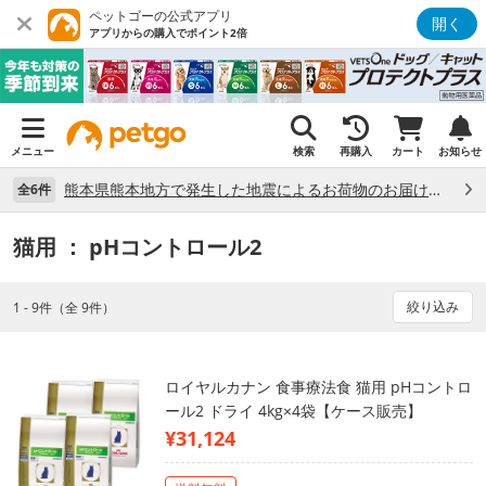
ペットゴーの公式アプリ
開く
アプリからの購入でポイント2倍
メニュー
検索
再購入
カート
お知らせ
熊本県熊本地方で発生した地震によるお荷物のお届け状況について （7/28）
全6件
猫用
： pHコントロール2
絞り込み
1 - 9件（全 9件）
ロイヤルカナン 食事療法食 猫用 pHコントロ
ール2 ドライ 4kg×4袋【ケース販売】
¥31,124