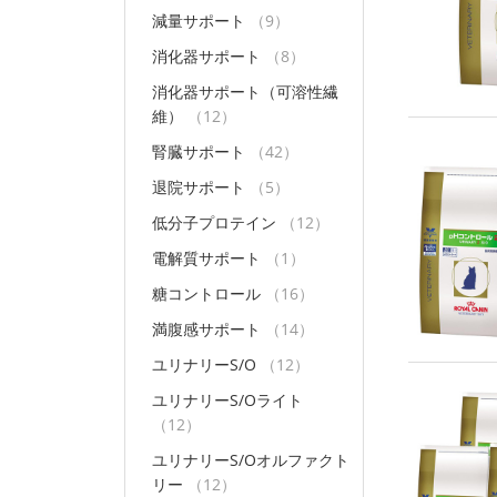
減量サポート
（9）
消化器サポート
（8）
消化器サポート（可溶性繊
維）
（12）
腎臓サポート
（42）
退院サポート
（5）
低分子プロテイン
（12）
電解質サポート
（1）
糖コントロール
（16）
満腹感サポート
（14）
ユリナリーS/O
（12）
ユリナリーS/Oライト
（12）
ユリナリーS/Oオルファクト
リー
（12）