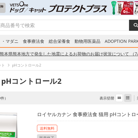
ミ・マダニ
食事療法食
総合栄養食
動物用医薬品
ADOPTION PARK
熊本県熊本地方で発生した地震によるお荷物のお届け状況について （7/
ット
pHコントロール2
 pHコントロール2
表示切替
 9件）
ロイヤルカナン 食事療法食 猫用 pHコントロール
送料無料
販売終了