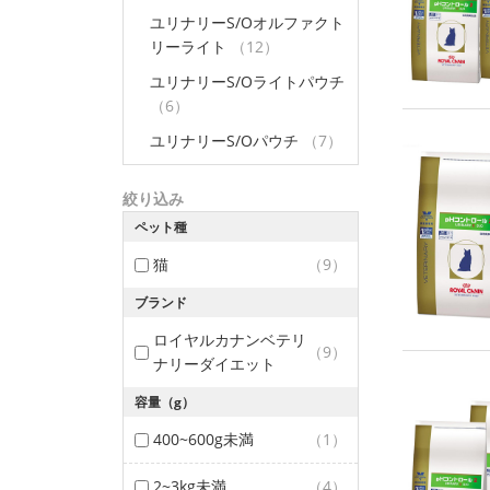
ユリナリーS/Oオルファクト
リーライト
（12）
ユリナリーS/Oライトパウチ
（6）
ユリナリーS/Oパウチ
（7）
絞り込み
ペット種
猫
（9）
ブランド
ロイヤルカナンベテリ
（9）
ナリーダイエット
容量（g）
400~600g未満
（1）
2~3kg未満
（4）