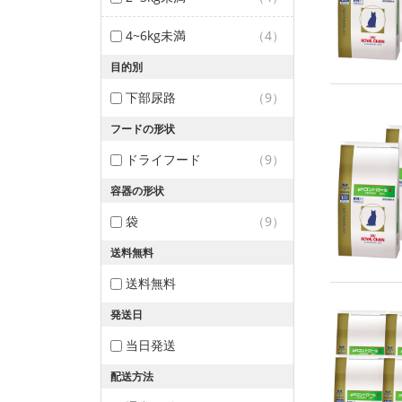
4~6kg未満
（4）
目的別
下部尿路
（9）
フードの形状
ドライフード
（9）
容器の形状
袋
（9）
送料無料
送料無料
発送日
当日発送
配送方法