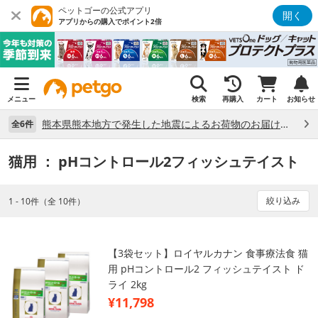
ペットゴーの公式アプリ
開く
アプリからの購入でポイント2倍
メニュー
検索
再購入
カート
お知らせ
熊本県熊本地方で発生した地震によるお荷物のお届け状況について （7/28）
全6件
猫用
： pHコントロール2フィッシュテイスト
絞り込み
1 - 10件（全 10件）
【3袋セット】ロイヤルカナン 食事療法食 猫
用 pHコントロール2 フィッシュテイスト ド
ライ 2kg
¥11,798