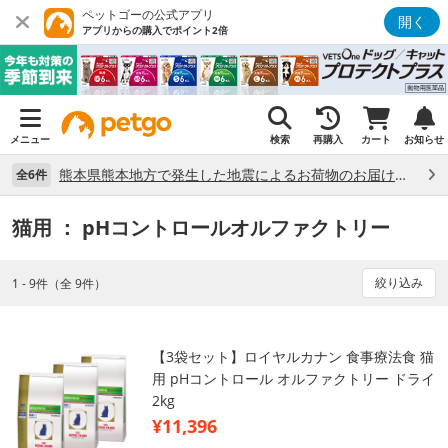
ペットゴーの公式アプリ
開く
アプリからの購入でポイント2倍
メニュー
検索
再購入
カート
お知らせ
熊本県熊本地方で発生した地震によるお荷物のお届け状況について （7/28）
全6件
猫用
： pHコントロールオルファクトリー
絞り込み
1 - 9件（全 9件）
【3袋セット】ロイヤルカナン 食事療法食 猫
用 pHコントロール オルファクトリー ドライ
2kg
¥11,396