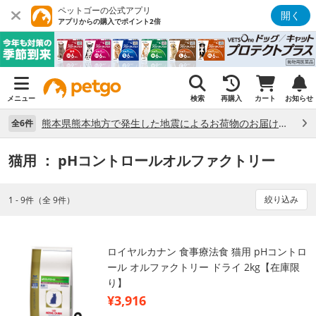
ペットゴーの公式アプリ
開く
アプリからの購入でポイント2倍
メニュー
検索
再購入
カート
お知らせ
熊本県熊本地方で発生した地震によるお荷物のお届け状況について （7/28）
全6件
猫用
： pHコントロールオルファクトリー
絞り込み
1 - 9件（全 9件）
ロイヤルカナン 食事療法食 猫用 pHコントロ
ール オルファクトリー ドライ 2kg【在庫限
り】
¥3,916