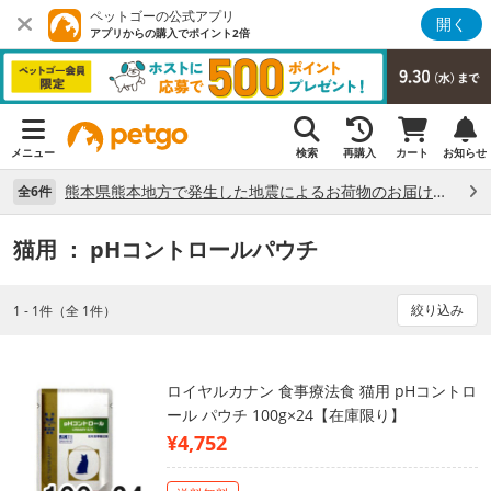
ペットゴーの公式アプリ
開く
アプリからの購入でポイント2倍
メニュー
検索
再購入
カート
お知らせ
熊本県熊本地方で発生した地震によるお荷物のお届け状況について （7/28）
全6件
猫用
： pHコントロールパウチ
絞り込み
1 - 1件（全 1件）
ロイヤルカナン 食事療法食 猫用 pHコントロ
ール パウチ 100g×24【在庫限り】
¥4,752