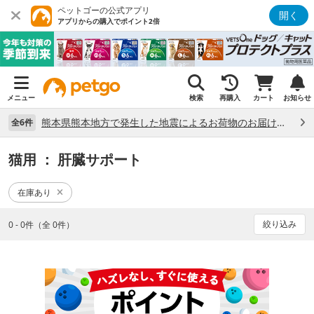
ペットゴーの公式アプリ
開く
アプリからの購入でポイント2倍
メニュー
検索
再購入
カート
お知らせ
熊本県熊本地方で発生した地震によるお荷物のお届け状況について （7/28）
全6件
猫用
： 肝臓サポート
在庫あり
絞り込み
0 - 0件（全 0件）