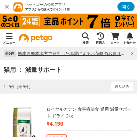
ペットゴーの公式アプリ
開く
アプリからの購入でポイント2倍
メニュー
検索
再購入
カート
お知らせ
熊本県熊本地方で発生した地震によるお荷物のお届け状況について （7/28）
全6件
猫用
： 減量サポート
絞り込み
1 - 9件（全 9件）
ロイヤルカナン 食事療法食 猫用 減量サポー
ト ドライ 2kg
¥4,190