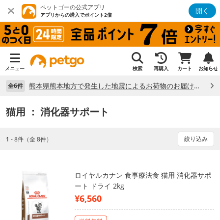
ペットゴーの公式アプリ
開く
アプリからの購入でポイント2倍
メニュー
検索
再購入
カート
お知らせ
熊本県熊本地方で発生した地震によるお荷物のお届け状況について （7/28）
全6件
猫用
： 消化器サポート
絞り込み
1 - 8件（全 8件）
ロイヤルカナン 食事療法食 猫用 消化器サポ
ート ドライ 2kg
¥6,560