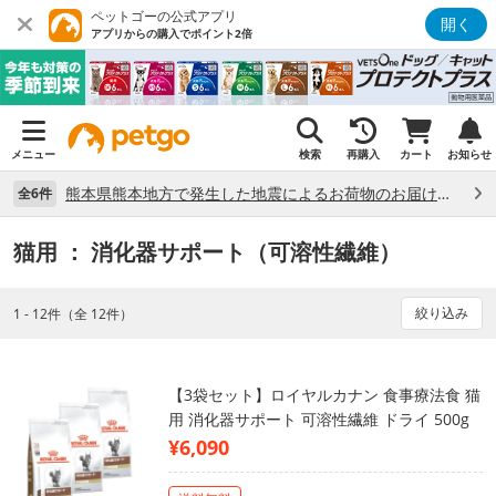
ペットゴーの公式アプリ
開く
アプリからの購入でポイント2倍
メニュー
検索
再購入
カート
お知らせ
熊本県熊本地方で発生した地震によるお荷物のお届け状況について （7/28）
全6件
猫用
： 消化器サポート（可溶性繊維）
絞り込み
1 - 12件（全 12件）
【3袋セット】ロイヤルカナン 食事療法食 猫
用 消化器サポート 可溶性繊維 ドライ 500g
¥6,090