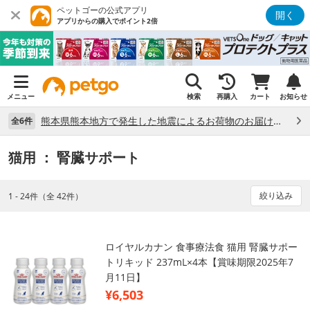
ペットゴーの公式アプリ
開く
アプリからの購入でポイント2倍
メニュー
検索
再購入
カート
お知らせ
熊本県熊本地方で発生した地震によるお荷物のお届け状況について （7/28）
全6件
猫用
： 腎臓サポート
絞り込み
1 - 24件（全 42件）
ロイヤルカナン 食事療法食 猫用 腎臓サポー
トリキッド 237mL×4本【賞味期限2025年7
月11日】
¥6,503