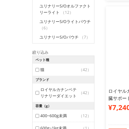
ユリナリーS/Oオルファクト
リーライト
（12）
ユリナリーS/Oライトパウチ
（6）
ユリナリーS/Oパウチ
（7）
絞り込み
ペット種
猫
（42）
ブランド
ロイヤルカナンベテ
ロイヤルカ
（42）
リナリーダイエット
臓サポート
¥7,24
容量（g）
400~600g未満
（12）
600g~1kg未満
（1）