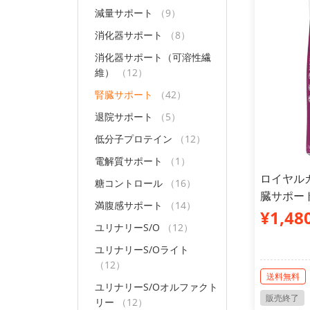
減量サポート
（9）
消化器サポート
（8）
消化器サポート（可溶性繊
維）
（12）
腎臓サポート
（42）
退院サポート
（5）
低分子プロテイン
（12）
電解質サポート
（1）
ロイヤルカ
糖コントロール
（16）
臓サポート
満腹感サポート
（14）
¥1,48
ユリナリーS/O
（12）
ユリナリーS/Oライト
（12）
送料無料
ユリナリーS/Oオルファクト
販売終了
リー
（12）