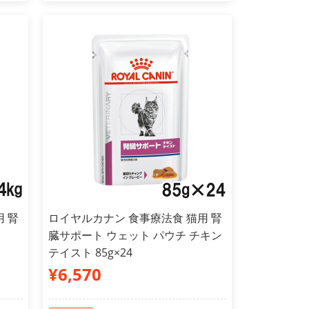
 腎
ロイヤルカナン 食事療法食 猫用 腎
臓サポート ウェット パウチ チキン
テイスト 85g×24
¥6,570