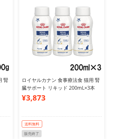
 腎
ロイヤルカナン 食事療法食 猫用 腎
イ
臓サポート リキッド 200mL×3本
¥3,873
送料無料
販売終了