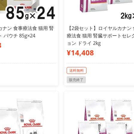
ナン 食事療法食 猫用 腎
【2袋セット】ロイヤルカナン 
パウチ 85g×24
療法食 猫用 腎臓サポートセレ
ョン ドライ 2kg
3
¥14,408
送料無料
販売終了