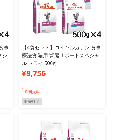
食事
【4袋セット】ロイヤルカナン 食事
クシ
療法食 猫用 腎臓サポートスペシャ
ル ドライ 500g
¥8,756
送料無料
販売終了