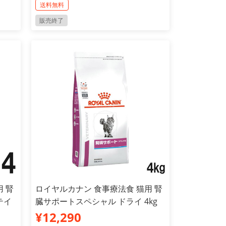
送料無料
販売終了
 腎
ロイヤルカナン 食事療法食 猫用 腎
テイ
臓サポートスペシャル ドライ 4kg
¥12,290