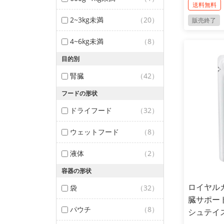
送料無料
2~3kg未満
（20）
販売終了
4~6kg未満
（8）
目的別
腎臓
（42）
フードの形状
ドライフード
（32）
ウェットフード
（8）
液体
（2）
容器の形状
ロイヤルカ
袋
（32）
臓サポート
パウチ
（8）
シュテイスト