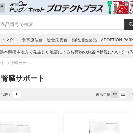
ミ・マダニ
食事療法食
総合栄養食
動物用医薬品
ADOPTION PARK
熊本県熊本地方で発生した地震によるお荷物のお届け状況について （7/
ット
腎臓サポート
 腎臓サポート
全 42件）
表示切替