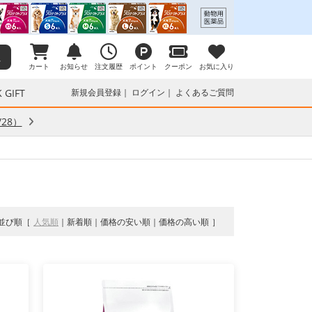
カート
お知らせ
注文履歴
ポイント
クーポン
お気に入り
 GIFT
新規会員登録
ログイン
よくあるご質問
28）
並び順
人気順
新着順
価格の安い順
価格の高い順