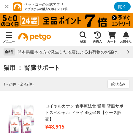
ペットゴーの公式アプリ
開く
アプリからの購入でポイント2倍
メニュー
検索
再購入
カート
お知らせ
熊本県熊本地方で発生した地震によるお荷物のお届け状況について （7/28）
全6件
猫用
： 腎臓サポート
絞り込み
1 - 24件（全 42件）
ロイヤルカナン 食事療法食 猫用 腎臓サポー
トスペシャル ドライ 4kg×4袋【ケース販
売】
¥48,915