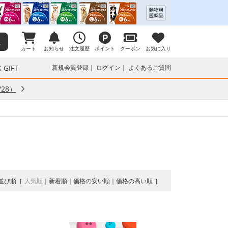
カート
お知らせ
注文履歴
ポイント
クーポン
お気に入り
 GIFT
新規会員登録
ログイン
よくあるご質問
28）
並び順
人気順
新着順
価格の安い順
価格の高い順