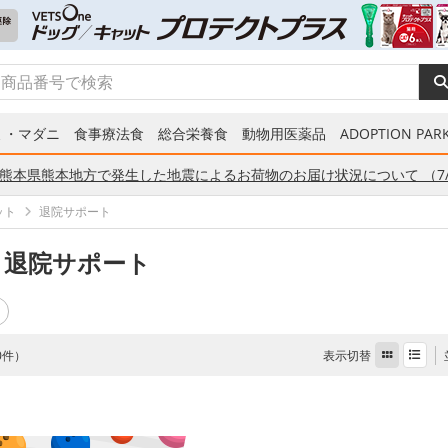
ミ・マダニ
食事療法食
総合栄養食
動物用医薬品
ADOPTION PARK
熊本県熊本地方で発生した地震によるお荷物のお届け状況について （7/
ット
退院サポート
 退院サポート
表示切替
 0件）