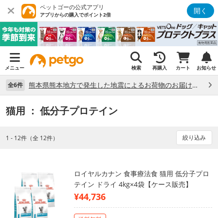
ペットゴーの公式アプリ
開く
アプリからの購入でポイント2倍
メニュー
検索
再購入
カート
お知らせ
熊本県熊本地方で発生した地震によるお荷物のお届け状況について （7/28）
全6件
猫用
： 低分子プロテイン
絞り込み
1 - 12件（全 12件）
ロイヤルカナン 食事療法食 猫用 低分子プロ
テイン ドライ 4kg×4袋【ケース販売】
¥44,736