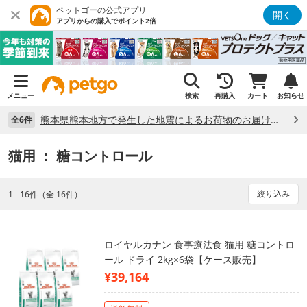
ペットゴーの公式アプリ
開く
アプリからの購入でポイント2倍
メニュー
検索
再購入
カート
お知らせ
熊本県熊本地方で発生した地震によるお荷物のお届け状況について （7/28）
全6件
猫用
： 糖コントロール
絞り込み
1 - 16件（全 16件）
ロイヤルカナン 食事療法食 猫用 糖コントロ
ール ドライ 2kg×6袋【ケース販売】
¥39,164