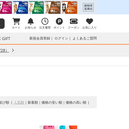
カート
お知らせ
注文履歴
ポイント
クーポン
お気に入り
 GIFT
新規会員登録
ログイン
よくあるご質問
28）
並び順
人気順
新着順
価格の安い順
価格の高い順