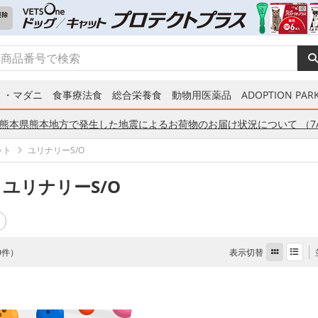
ミ・マダニ
食事療法食
総合栄養食
動物用医薬品
ADOPTION PARK
熊本県熊本地方で発生した地震によるお荷物のお届け状況について （7/
ット
ユリナリーS/O
 ユリナリーS/O
表示切替
 0件）