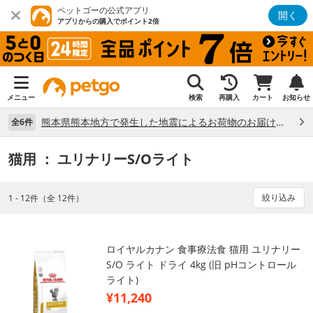
ペットゴーの公式アプリ
開く
アプリからの購入でポイント2倍
メニュー
検索
再購入
カート
お知らせ
熊本県熊本地方で発生した地震によるお荷物のお届け状況について （7/28）
全6件
猫用
： ユリナリーS/Oライト
絞り込み
1 - 12件（全 12件）
ロイヤルカナン 食事療法食 猫用 ユリナリー
S/O ライト ドライ 4kg (旧 pHコントロール
ライト)
¥11,240