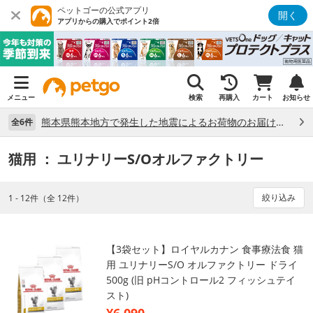
ペットゴーの公式アプリ
開く
アプリからの購入でポイント2倍
メニュー
検索
再購入
カート
お知らせ
熊本県熊本地方で発生した地震によるお荷物のお届け状況について （7/28）
全6件
猫用
： ユリナリーS/Oオルファクトリー
絞り込み
1 - 12件（全 12件）
【3袋セット】ロイヤルカナン 食事療法食 猫
用 ユリナリーS/O オルファクトリー ドライ
500g (旧 pHコントロール2 フィッシュテイ
スト)