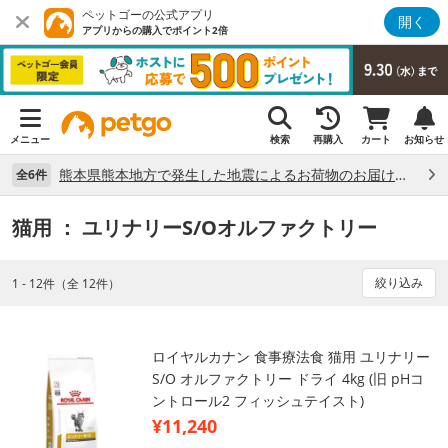
ペットゴーの公式アプリ
開く
アプリからの購入でポイント2倍
メニュー
検索
再購入
カート
お知らせ
熊本県熊本地方で発生した地震によるお荷物のお届け状況について （7/28）
全6件
猫用
： ユリナリーS/Oオルファクトリー
絞り込み
1 - 12件（全 12件）
ロイヤルカナン 食事療法食 猫用 ユリナリー
S/O オルファクトリー ドライ 4kg (旧 pHコ
ントロール2 フィッシュテイスト)
¥11,240