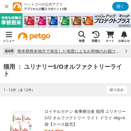
ペットゴーの公式アプリ
開く
アプリからの購入でポイント2倍
メニュー
検索
再購入
カート
お知らせ
熊本県熊本地方で発生した地震によるお荷物のお届け状況について （7/28）
全6件
猫用
： ユリナリーS/Oオルファクトリーライ
ト
絞り込み
1 - 12件（全 12件）
ロイヤルカナン 食事療法食 猫用 ユリナリー
S/O オルファクトリー ライト ドライ 4kg×4
袋【ケース販売】