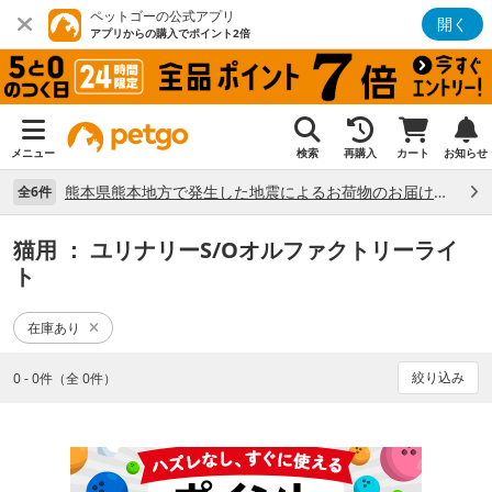
ペットゴーの公式アプリ
開く
アプリからの購入でポイント2倍
メニュー
検索
再購入
カート
お知らせ
熊本県熊本地方で発生した地震によるお荷物のお届け状況について （7/28）
全6件
猫用
： ユリナリーS/Oオルファクトリーライ
ト
在庫あり
絞り込み
0 - 0件（全 0件）