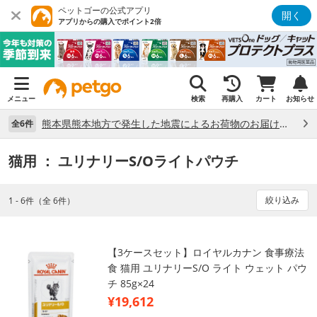
ペットゴーの公式アプリ
開く
アプリからの購入でポイント2倍
メニュー
検索
再購入
カート
お知らせ
熊本県熊本地方で発生した地震によるお荷物のお届け状況について （7/28）
全6件
猫用
： ユリナリーS/Oライトパウチ
絞り込み
1 - 6件（全 6件）
【3ケースセット】ロイヤルカナン 食事療法
食 猫用 ユリナリーS/O ライト ウェット パウ
チ 85g×24
¥19,612