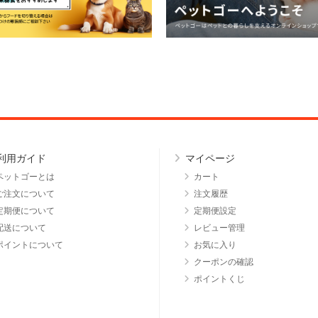
利用ガイド
マイページ
ペットゴーとは
カート
ご注文について
注文履歴
定期便について
定期便設定
配送について
レビュー管理
ポイントについて
お気に入り
クーポンの確認
ポイントくじ