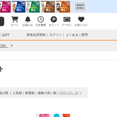
カート
お知らせ
注文履歴
ポイント
クーポン
お気に入り
 GIFT
新規会員登録
ログイン
よくあるご質問
28）
ト
並び順
人気順
新着順
価格の安い順
価格の高い順