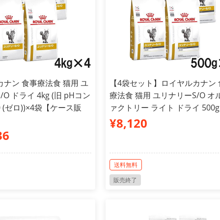
ナン 食事療法食 猫用 ユ
【4袋セット】ロイヤルカナン 
O ドライ 4kg (旧 pHコン
療法食 猫用 ユリナリーS/O オ
 (ゼロ))×4袋【ケース販
ァクトリー ライト ドライ 500g
¥8,120
36
送料無料
販売終了