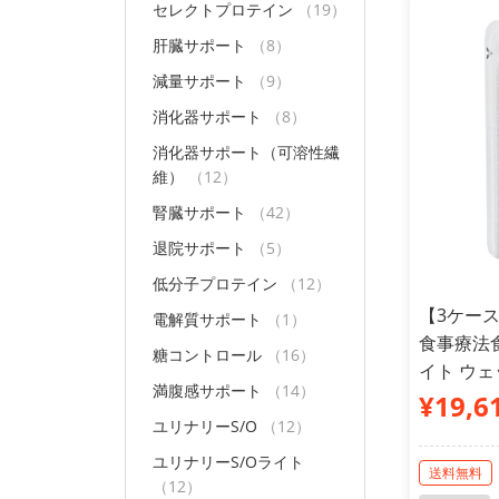
セレクトプロテイン
（19）
肝臓サポート
（8）
減量サポート
（9）
消化器サポート
（8）
消化器サポート（可溶性繊
維）
（12）
腎臓サポート
（42）
退院サポート
（5）
低分子プロテイン
（12）
【3ケー
電解質サポート
（1）
食事療法食
糖コントロール
（16）
イト ウェッ
満腹感サポート
（14）
¥19,6
ユリナリーS/O
（12）
ユリナリーS/Oライト
送料無料
（12）