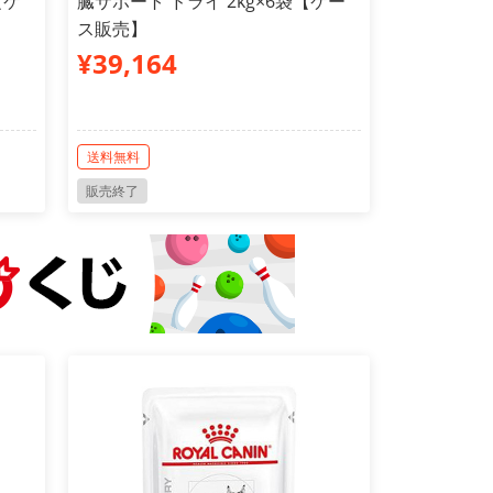
【ケ
臓サポート ドライ 2kg×6袋【ケー
ス販売】
¥39,164
送料無料
販売終了