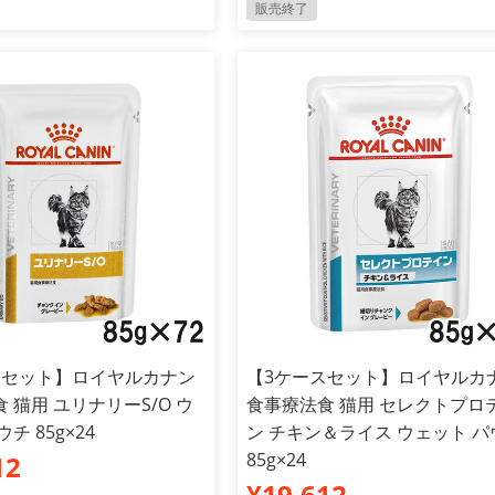
販売終了
スセット】ロイヤルカナン
【3ケースセット】ロイヤルカ
 猫用 ユリナリーS/O ウ
食事療法食 猫用 セレクトプロ
チ 85g×24
ン チキン＆ライス ウェット パ
85g×24
12
¥19,612