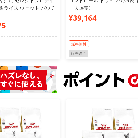
食 猫用 セレクトプロテイ
コントロール ドライ 2kg×6袋
＆ライス ウェット パウチ
ース販売】
¥39,164
75
送料無料
販売終了