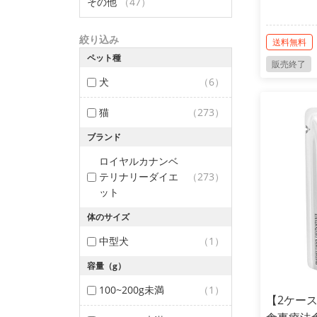
その他
（47）
絞り込み
送料無料
ペット種
販売終了
犬
（6）
猫
（273）
ブランド
ロイヤルカナンベ
テリナリーダイエ
（273）
ット
体のサイズ
中型犬
（1）
容量（g）
100~200g未満
（1）
【2ケー