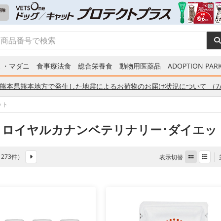
ミ・マダニ
食事療法食
総合栄養食
動物用医薬品
ADOPTION PARK
熊本県熊本地方で発生した地震によるお荷物のお届け状況について （7/
ット
 ロイヤルカナンベテリナリー･ダイエッ
全 273件）
表示切替