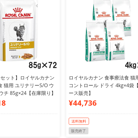
スセット】ロイヤルカナン
ロイヤルカナン 食事療法食 猫用
 猫用 ユリナリーS/O ウ
コントロール ドライ 4kg×4袋
ウチ 85g×24【在庫限り】
ース販売】
18
¥44,736
送料無料
販売終了