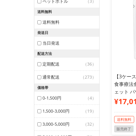
ペットボトル
（3）
送料無料
送料無料
発送日
当日発送
配送方法
定期配送
（36）
【3ケー
通常配送
（273）
食事療法食
価格帯
ェット パ
0-1,500円
（4）
¥17,0
1,500-3,000円
（19）
送料無料
3,000-5,000円
（32）
販売終了