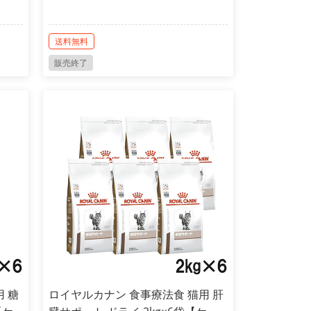
送料無料
販売終了
 糖
ロイヤルカナン 食事療法食 猫用 肝