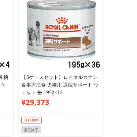
 糖
【3ケースセット】ロイヤルカナン
【ケ
食事療法食 犬猫用 退院サポート ウ
ェット 缶 195g×12
¥29,373
送料無料
販売終了