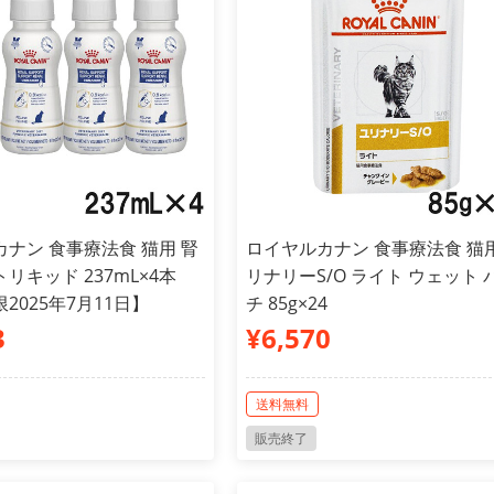
ナン 食事療法食 猫用 腎
ロイヤルカナン 食事療法食 猫用
リキッド 237mL×4本
リナリーS/O ライト ウェット 
2025年7月11日】
チ 85g×24
3
¥6,570
送料無料
販売終了