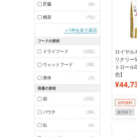
肝臓
（8）
糖尿
（15）
＋1件を全て表示
フードの形状
ドライフード
（232）
ロイヤルカ
リナリーS/
ウェットフード
（38）
トロール0
売】
液体
（3）
¥44,7
容器の形状
袋
（232）
送料無料
パウチ
（34）
販売終了
缶
（4）