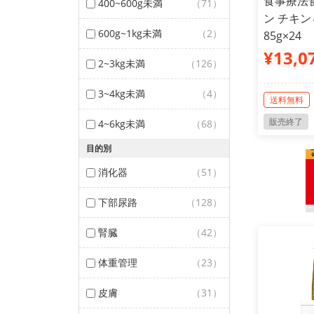
食事療法
400~600g未満
（71）
ン チキン
600g~1kg未満
（2）
85g×24
¥13,0
2~3kg未満
（126）
3~4kg未満
（4）
送料無料
販売終了
4~6kg未満
（68）
目的別
消化器
（51）
下部尿路
（128）
腎臓
（42）
体重管理
（23）
皮膚
（31）